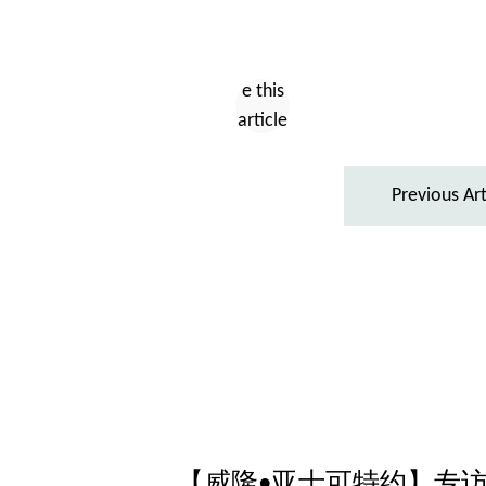
Previous Art
【威隆•亚士可特约】专