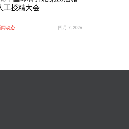
人工授精大会
新闻动态
四月 7, 2026